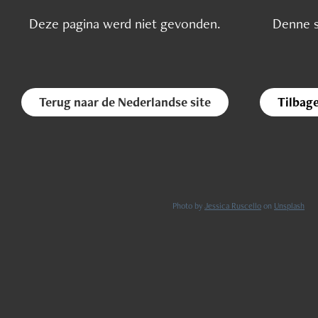
Deze pagina werd niet gevonden.
Denne s
Terug naar de Nederlandse site
Tilbage
Photo by
Jessica Ruscello
on
Unsplash